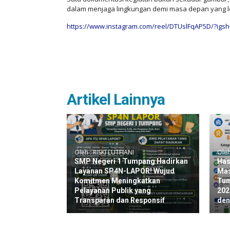
dalam menjaga lingkungan demi masa depan yang le
https://www.instagram.com/reel/DTUslFqAP5D/?i
Artikel Lainnya
Oleh : RISKI LUTFIANI
Oleh
SMP Negeri 1 Tumpang Hadirkan
Has
Layanan SP4N-LAPOR! Wujud
Mas
Komitmen Meningkatkan
Tum
Pelayanan Publik yang
202
Transparan dan Responsif
den