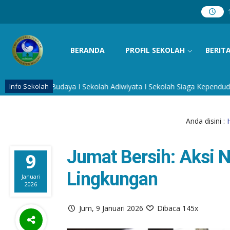
BERANDA
PROFIL SEKOLAH
BERIT
r Budaya I Sekolah Adiwiyata I Sekolah Siaga Kependudukan I Sekol
Info Sekolah
Anda disini :
Jumat Bersih: Aksi
9
Lingkungan
Januari
2026
Jum, 9 Januari 2026
Dibaca 145x