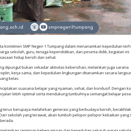
nyata komitmen SMP Negeri 1 Tumpang dalam menanamkan kepedulian ter
rga sekolah, guru, tenaga kependidikan, dan peserta didik, kegiatan ini
biasaan hidup bersih dan sehat.
g dipungut bukan sekadar aktivitas kebersihan, melainkan juga sarana
disiplin, kerja sama, dan kepedulian lingkungan ditanamkan secara langsu
uang kelas.
enciptakan suasana belajar yang nyaman, sehat, dan kondusif. Dengan ko
erjalan lebih optimal serta mendukung tumbuhnya semangat belajar pese
ng terus berupaya melahirkan generasi yang berbudaya bersih, berakhlak
Dari sekolah yang terawat, akan tumbuh pelopor-pelopor kebaikan yang 
 berada.
 melainkan cerminan kebersamaan dan kepedulian seluruh warga sekol