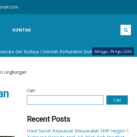
mail.com
A
KONTAK
daya I Sekolah Berkarakter Budaya I Sekolah Adiwiyata I Sekolah 
Minggu, 09 Agu 2026
an Lingkungan
an
Cari
Cari
Recent Posts
Hasil Survei Kepuasan Masyarakat SMP Negeri 1