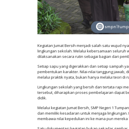
Kegiatan Jumat Bersih menjadi salah satu wujud 
lingkungan sekolah. Melalui kebersamaan seluruh wa
dilaksanakan secara rutin sebagai bagian dari pem
Setiap sapu yang digerakkan dan setiap sampah yan
pembentukan karakter. Nilai-nilai tanggung jawab, 
melalui praktik nyata, bukan hanya melalui teori di r
Lingkungan sekolah yang bersih dan tertata rapi m
tersebut, diharapkan proses pembelajaran dapat b
didik.
Melalui kegiatan Jumat Bersih, SMP Negeri 1 Tumpa
dan memiliki kesadaran untuk menjaga lingkungan. 
membawa nilai kepedulian ini ke mana pun mereka
Satu dokumentasi kegiatan bukan sekadar gambar,