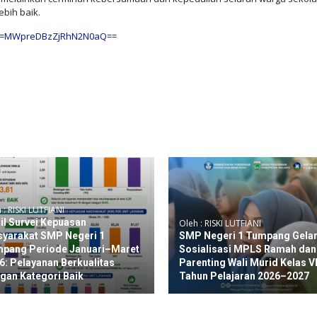
bih baik.
gsh=MWpreDBzZjRhN2N0aQ==
 : RISKI LUTFIANI
il Survei Kepuasan
Oleh : RISKI LUTFIANI
yarakat SMP Negeri 1
SMP Negeri 1 Tumpang Gela
pang Periode Januari–Maret
Sosialisasi MPLS Ramah dan
6: Pelayanan Berkualitas
Parenting Wali Murid Kelas VI
gan Kategori Baik
Tahun Pelajaran 2026–2027