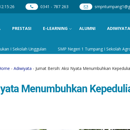
12
:
15
:
27
0341 - 787 263
smpntumpang1@g
A
PRESTASI
E-LEARNING
ALUMNI
ADIWIYAT
ah Unggulan
SMP Negeri 1 Tumpang I Sekolah Agrowisata dan Bu
Home
-
Adiwiyata
- Jumat Bersih: Aksi Nyata Menumbuhkan Kepeduli
 Nyata Menumbuhkan Kepeduli