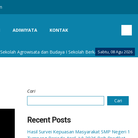
m
I
ADIWIYATA
KONTAK
ah Agrowisata dan Budaya I Sekolah Berkarakter Budaya I Sekolah A
Sabtu, 08 Agu 2026
Cari
Cari
Recent Posts
Hasil Survei Kepuasan Masyarakat SMP Negeri 1