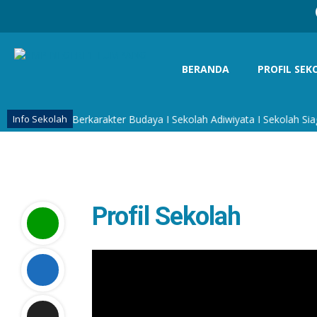
BERANDA
PROFIL SEK
I Sekolah Berkarakter Budaya I Sekolah Adiwiyata I Sekolah Siaga 
Info Sekolah
Profil Sekolah