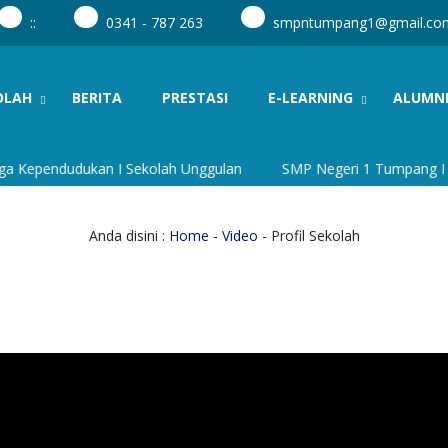
:
:
0341 - 787 263
smpntumpang1@gmail.co
OLAH
BERITA
PRESTASI
E-LEARNING
ALUMN
Kependudukan I Sekolah Unggulan
SMP Negeri 1 Tumpang I Sekol
Anda disini :
Home
-
Video
- Profil Sekolah