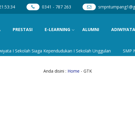
21
:
53
:
35
0341 - 787 263
smpntumpang1@g
A
PRESTASI
E-LEARNING
ALUMNI
ADIWIYAT
a I Sekolah Siaga Kependudukan I Sekolah Unggulan
SMP Negeri
Anda disini :
Home
-
GTK