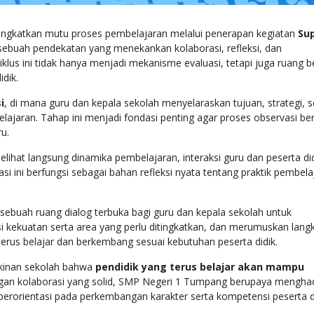
gkatkan mutu proses pembelajaran melalui penerapan kegiatan
Sup
 sebuah pendekatan yang menekankan kolaborasi, refleksi, dan
lus ini tidak hanya menjadi mekanisme evaluasi, tetapi juga ruang be
dik.
i
, di mana guru dan kepala sekolah menyelaraskan tujuan, strategi, s
lajaran. Tahap ini menjadi fondasi penting agar proses observasi ber
u.
lihat langsung dinamika pembelajaran, interaksi guru dan peserta did
asi ini berfungsi sebagai bahan refleksi nyata tentang praktik pembela
 sebuah ruang dialog terbuka bagi guru dan kepala sekolah untuk
si kekuatan serta area yang perlu ditingkatkan, dan merumuskan lang
k terus belajar dan berkembang sesuai kebutuhan peserta didik.
akinan sekolah bahwa
pendidik yang terus belajar akan mampu
gan kolaborasi yang solid, SMP Negeri 1 Tumpang berupaya mengha
 berorientasi pada perkembangan karakter serta kompetensi peserta di