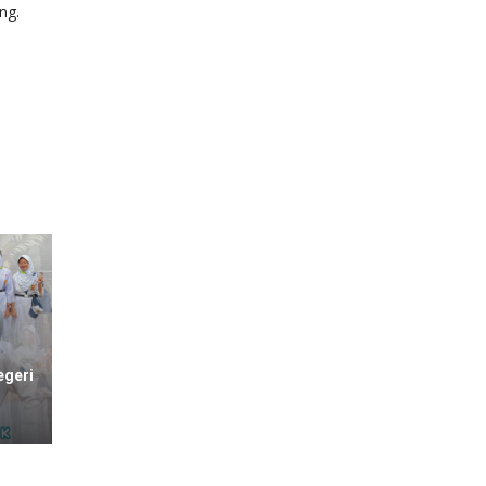
ng.
egeri