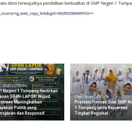
a demi terwujudnya pendidikan berkualitas di SMP Negeri 1 Tumpa
m_source=ig_web_copy_link&igsh=MzRlODBiNWFlZA==
 : RISKI LUTFIANI
 Negeri 1 Tumpang Hadirkan
anan SP4N-LAPOR! Wujud
Oleh : RISKI LUTFIANI
itmen Meningkatkan
Prestasi Pencak Silat SMP N
ayanan Publik yang
1 Tumpang pada Kejuaraan
nsparan dan Responsif
Tingkat Regional