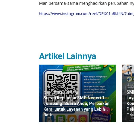
Mari bersama-sama menghadirkan perubahan nyat
https://www.instagram.com/reel/DPX01a8kf4N/?ut
Artikel Lainnya
Oleh
SMP
Oleh : RISKI LUTFIANI
Survei Kepuasan SMP Negeri 1
Lay
Tumpang: Suara Anda, Perbaikan
Kom
Kami untuk Layanan yang Lebih
Pel
Baik
Tra