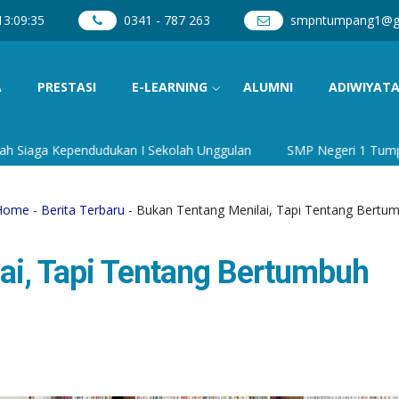
13
:
09
:
36
0341 - 787 263
smpntumpang1@g
A
PRESTASI
E-LEARNING
ALUMNI
ADIWIYAT
Kependudukan I Sekolah Unggulan
SMP Negeri 1 Tumpang I Sekol
Home
-
Berita Terbaru
- Bukan Tentang Menilai, Tapi Tentang Bert
ai, Tapi Tentang Bertumbuh