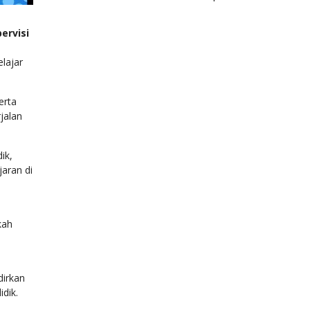
ervisi
lajar
erta
jalan
ik,
jaran di
kah
dirkan
dik.