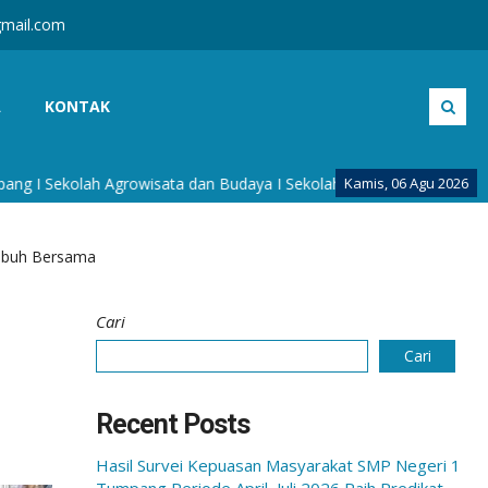
mail.com
A
KONTAK
ah Agrowisata dan Budaya I Sekolah Berkarakter Budaya I Sekolah 
Kamis, 06 Agu 2026
umbuh Bersama
Cari
Cari
Recent Posts
Hasil Survei Kepuasan Masyarakat SMP Negeri 1