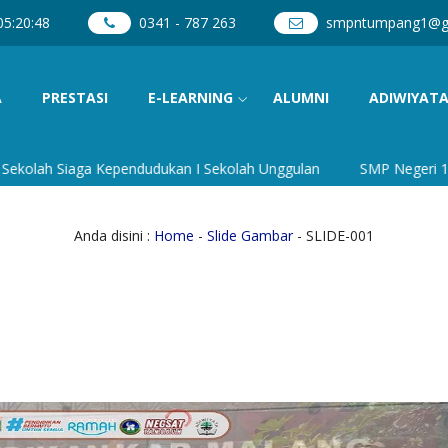
05
:
20
:
48
0341 - 787 263
smpntumpang1@g
A
PRESTASI
E-LEARNING
ALUMNI
ADIWIYAT
lah Siaga Kependudukan I Sekolah Unggulan
SMP Negeri 1 Tumpa
Anda disini :
Home
-
Slide Gambar
- SLIDE-001