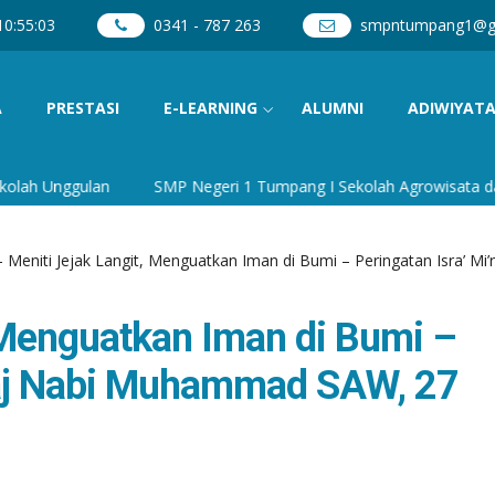
10
:
55
:
05
0341 - 787 263
smpntumpang1@g
A
PRESTASI
E-LEARNING
ALUMNI
ADIWIYAT
SMP Negeri 1 Tumpang I Sekolah Agrowisata dan Budaya I Seko
- Meniti Jejak Langit, Menguatkan Iman di Bumi – Peringatan Isra’ 
 Menguatkan Iman di Bumi –
’raj Nabi Muhammad SAW, 27