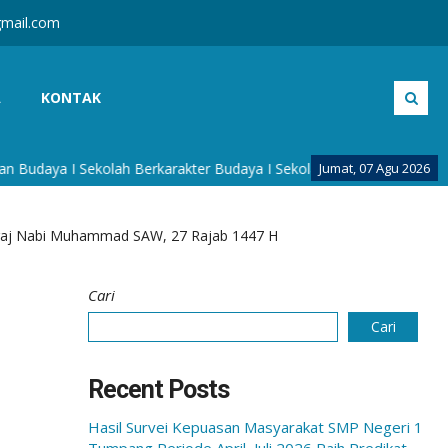
mail.com
A
KONTAK
lah Berkarakter Budaya I Sekolah Adiwiyata I Sekolah Siaga Kepend
Jumat, 07 Agu 2026
Mi’raj Nabi Muhammad SAW, 27 Rajab 1447 H
Cari
Cari
Recent Posts
Hasil Survei Kepuasan Masyarakat SMP Negeri 1