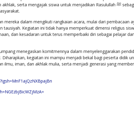
hlak, serta mengajak siswa untuk menjadikan Rasulullah ﷺ sebagai
asyarakat.
han mereka dalam mengikuti rangkaian acara, mulai dari pembacaan ay
 tausiyah. Kegiatan ini tidak hanya memperkuat dimensi religius sisw
an, dan kesadaran untuk terus memperbaiki diri sebagai pelajar da
ri 1 Tumpang menegaskan komitmennya dalam menyelenggarakan pendid
ter. Diharapkan, kegiatan ini mampu menjadi bekal bagi peserta didik u
 ilmu, iman, dan akhlak mulia, serta menjadi generasi yang member
/?igsh=MnF1ajQzNXBpajBn
gsh=NGEzbjBicWZjMzA=