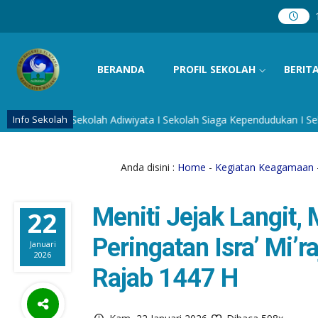
BERANDA
PROFIL SEKOLAH
BERIT
Sekolah Adiwiyata I Sekolah Siaga Kependudukan I Sekolah Unggulan
Info Sekolah
Anda disini :
Home
-
Kegiatan Keagamaan
Meniti Jejak Langit,
22
Peringatan Isra’ Mi
Januari
2026
Rajab 1447 H