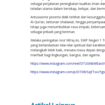
sebagai perjalanan peningkatan kualitas iman dan ak
teladan utama dalam bersikap, belajar, dan berm
Antusiasme peserta didik terlihat dari kesunggu
Al-Qur’an, lantunan shalawat, hingga penyampaian
tetapi juga menumbuhkan rasa empati, kebersama
sebagai pribadi yang beriman.
Melalui peringatan Isra’ Mi’raj ini, SMP Nege
yang berlandaskan nilai-nilai spiritual dan karak
melangkah lebih baik, menata masa depan dengan
manfaat bagi lingkungan, bangsa, dan agama.
https://www.instagram.com/reel/DTzGNbMEasV
https://www.instagram.com/p/DT0BrSqETso/?i