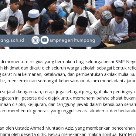
 khidmat dan diikuti oleh seluruh warga sekolah sebagai bentuk refle
a akhir, mencerminkan semangat kebersamaan dalam meneladani ajaran
iwa sejarah keagamaan, tetapi juga sebagai pengingat akan pentingnya 
egiatan ini, peserta didik diajak untuk memahami bahwa shalat bukan
naan disiplin, kejujuran, dan tanggung jawab dalam kehidupan sehari-
h dalam membentuk generasi yang unggul secara akademik dan berkarak
kan oleh Ustadz Ahmad Muhtadin Aziz, yang memberikan pencerahan
i oleh peserta didik. Beliau menekankan makna spiritual Isra’ Mi’r