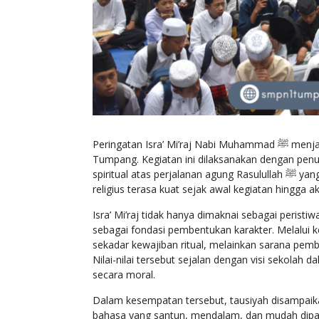
Peringatan Isra’ Mi’raj Nabi Muhammad ﷺ menjadi momentum religius yang bermakna bagi keluarga besar SMP Negeri 1
Tumpang. Kegiatan ini dilaksanakan dengan penuh
spiritual atas perjalanan agung Rasulullah ﷺ yang sarat nilai keimanan, ketakwaan, dan pembentukan akhlak mulia. Suasana
religius terasa kuat sejak awal kegiatan hingg
Isra’ Mi’raj tidak hanya dimaknai sebagai perist
sebagai fondasi pembentukan karakter. Melalui k
sekadar kewajiban ritual, melainkan sarana pembi
Nilai-nilai tersebut sejalan dengan visi sekola
secara moral.
Dalam kesempatan tersebut, tausiyah disampai
bahasa yang santun, mendalam, dan mudah dipaham