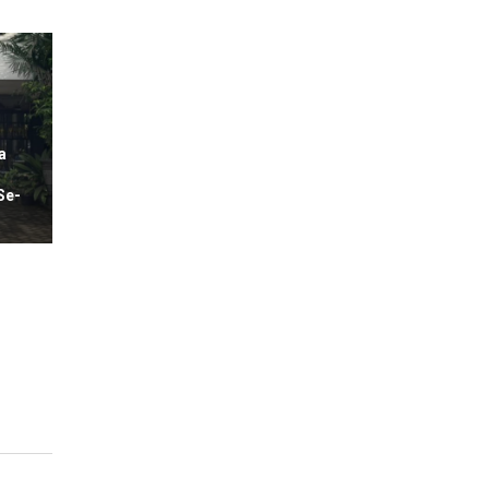
a
Se-