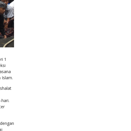
ksi
 Islam.
shalat
hari.
ter
 dengan
aj