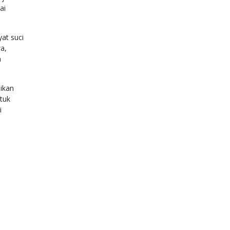
at suci
a,
n
ikan
ntuk
i