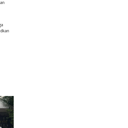
dan
ga
udkan
a