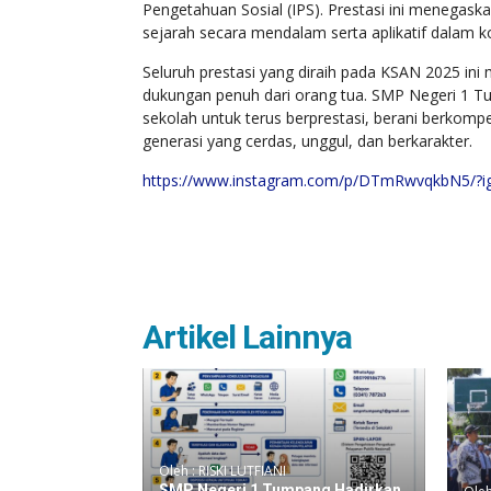
Pengetahuan Sosial (IPS). Prestasi ini meneg
sejarah secara mendalam serta aplikatif dalam k
Seluruh prestasi yang diraih pada KSAN 2025 ini m
dukungan penuh dari orang tua. SMP Negeri 1 Tum
sekolah untuk terus berprestasi, berani berkom
generasi yang cerdas, unggul, dan berkarakter.
https://www.instagram.com/p/DTmRwvqkbN5/
Artikel Lainnya
Oleh : RISKI LUTFIANI
SMP Negeri 1 Tumpang Hadirkan