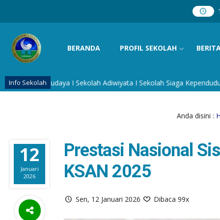
BERANDA
PROFIL SEKOLAH
BERIT
daya I Sekolah Adiwiyata I Sekolah Siaga Kependudukan I Sekolah U
Info Sekolah
Anda disini :
Prestasi Nasional S
12
KSAN 2025
Januari
2026
Sen, 12 Januari 2026
Dibaca 99x