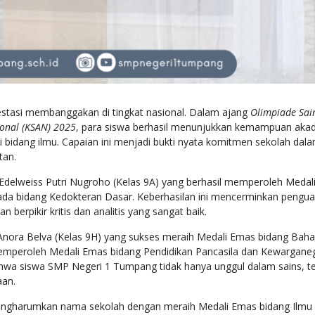
tasi membanggakan di tingkat nasional. Dalam ajang
Olimpiade Sai
ional (KSAN) 2025
, para siswa berhasil menunjukkan kemampuan aka
i bidang ilmu. Capaian ini menjadi bukti nyata komitmen sekolah dal
tan.
a Edelweiss Putri Nugroho (Kelas 9A) yang berhasil memperoleh Medal
pada bidang Kedokteran Dasar. Keberhasilan ini mencerminkan pengu
erpikir kritis dan analitis yang sangat baik.
Anora Belva (Kelas 9H) yang sukses meraih Medali Emas bidang Bah
 memperoleh Medali Emas bidang Pendidikan Pancasila dan Kewargane
hwa siswa SMP Negeri 1 Tumpang tidak hanya unggul dalam sains, te
aan.
t mengharumkan nama sekolah dengan meraih Medali Emas bidang Ilmu