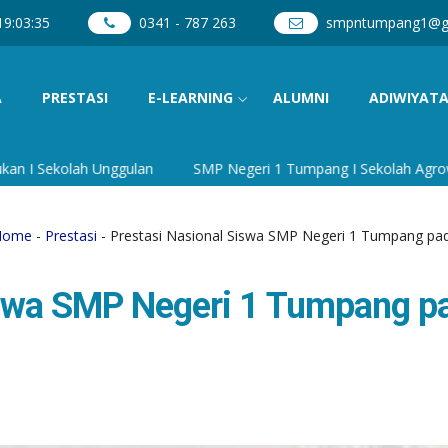
19
:
03
:
36
0341 - 787 263
smpntumpang1@g
A
PRESTASI
E-LEARNING
ALUMNI
ADIWIYAT
nggulan
SMP Negeri 1 Tumpang I Sekolah Agrowisata dan Budaya
Home
-
Prestasi
- Prestasi Nasional Siswa SMP Negeri 1 Tumpang p
iswa SMP Negeri 1 Tumpang p