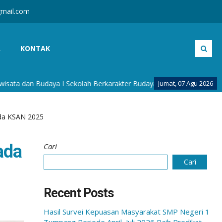
mail.com
A
KONTAK
 I Sekolah Berkarakter Budaya I Sekolah Adiwiyata I Sekolah Siag
Jumat, 07 Agu 2026
ada KSAN 2025
ada
Cari
Cari
Recent Posts
Hasil Survei Kepuasan Masyarakat SMP Negeri 1