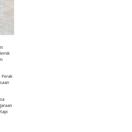
ns
demik
am
i Perak
asaan
asa
garaan
tapi