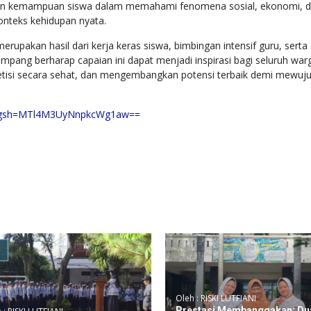
askan kemampuan siswa dalam memahami fenomena sosial, ekonomi, 
onteks kehidupan nyata.
erupakan hasil dari kerja keras siswa, bimbingan intensif guru, serta
pang berharap capaian ini dapat menjadi inspirasi bagi seluruh war
petisi secara sehat, dan mengembangkan potensi terbaik demi mewuj
?igsh=MTl4M3UyNnpkcWg1aw==
Oleh : RISKI LUTFIANI
Prestasi Membanggakan: Du