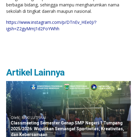
berbagai bidang, sehingga mampu mengharumkan nama
sekolah di tingkat daerah maupun nasional.
https://www.instagram.com/p/DTnEv_HEe0J/?
igsh=Z2gyMmJ1d2FoYWhh
Artikel Lainnya
Oleh : RISKI LUTFIANI
Classmeeting Semester Genap SMP Negeri 1 Tumpang
2025/2026: Wujudkan Semangat Sportivitas, Kreativitas,
dan Kebersamaan