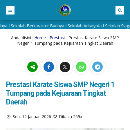
olah Berkarakter Budaya I Sekolah Adiwiyata I Sekolah Siaga Kepen
BERANDA
PROFIL SEKOLAH
Anda disini :
Home
-
Prestasi
- Prestasi Karate Siswa SMP
Negeri 1 Tumpang pada Kejuaraan Tingkat Daerah
BERITA
LATAR BELAKANG
PRESTASI
VISI MISI
E-LEARNING
ALUMNI
RICO KHARIST ZEIN
Prestasi Karate Siswa SMP Negeri 1
ADIWIYATA
Tumpang pada Kejuaraan Tingkat
RISKI LUTFIANI
Daerah
KONTAK
Sen, 12 Januari 2026
Dibaca 269x