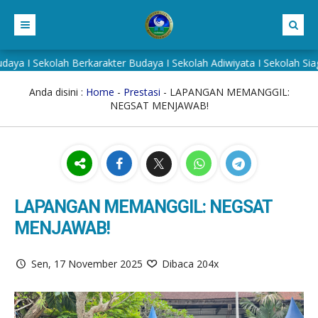
Sekolah Berkarakter Budaya I Sekolah Adiwiyata I Sekolah Siaga Ke
BERANDA
PROFIL SEKOLAH
Anda disini :
Home
-
Prestasi
- LAPANGAN MEMANGGIL:
NEGSAT MENJAWAB!
BERITA
LATAR BELAKANG
PRESTASI
VISI MISI
E-LEARNING
ALUMNI
RICO KHARIST ZEIN
LAPANGAN MEMANGGIL: NEGSAT
ADIWIYATA
MENJAWAB!
RISKI LUTFIANI
KONTAK
Sen, 17 November 2025
Dibaca 204x